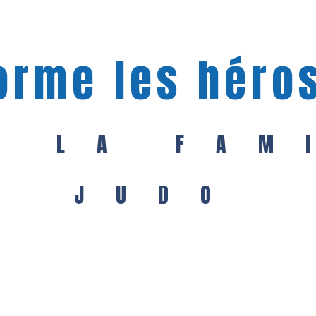
orme les héros
S LA FAM
JUDO