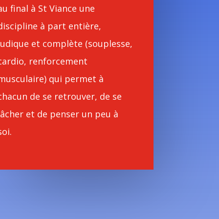
au final à St Viance une
discipline à part entière,
ludique et complète (souplesse,
cardio, renforcement
musculaire) qui permet à
chacun de se retrouver, de se
lâcher et de penser un peu à
soi.