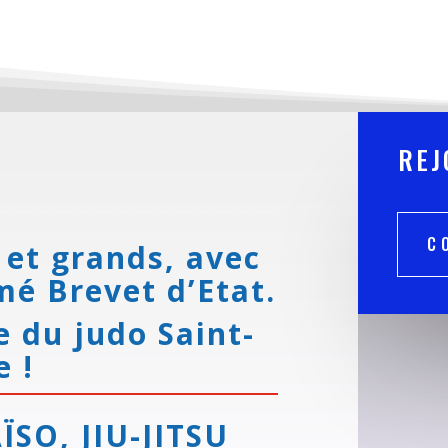
REJ
C
 et grands, avec
mé Brevet d’Etat.
e du judo Saint-
e !
ÏSO, JIU-JITSU