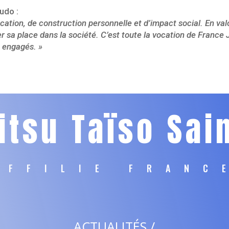
udo :
ducation, de construction personnelle et d’impact social. En va
uver sa place dans la société. C’est toute la vocation de Fran
t engagés. »
itsu Taïso Sai
AFFILIE FRANC
ACTUALITÉS /