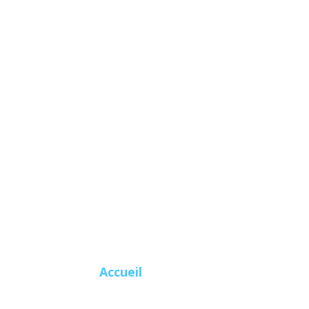
JUDO-JUJ
SAKUR
Là où tout commence !
Accueil
Horaires et Inscriptions