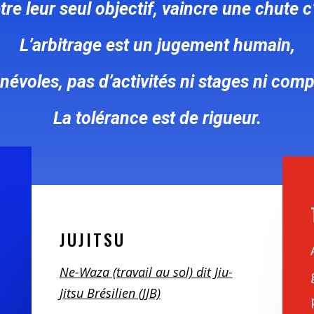
être leur seul objectif, vaincre une chute c
L’arbitrage est un jugement humain,
évoles, pas d’activités ni stages ni comp
La tolérance est de rigueur.
JUJITSU
Ne-Waza (travail au sol) dit Jiu-
Jitsu Brésilien (JJB)